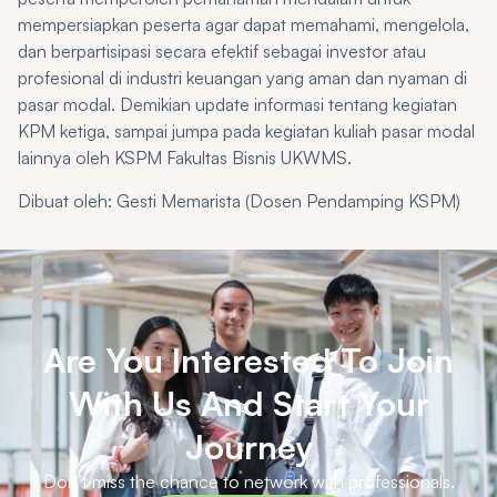
mempersiapkan peserta agar dapat memahami, mengelola,
dan berpartisipasi secara efektif sebagai investor atau
profesional di industri keuangan yang aman dan nyaman di
pasar modal. Demikian update informasi tentang kegiatan
KPM ketiga, sampai jumpa pada kegiatan kuliah pasar modal
lainnya oleh KSPM Fakultas Bisnis UKWMS.
Dibuat oleh: Gesti Memarista (Dosen Pendamping KSPM)
Are You Interested To Join
With Us And Start Your
Journey
Don’t miss the chance to network with professionals.