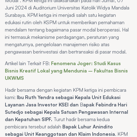
Modal”. KPM ketiga ini dilaksanakan pada hari Jumat, 07
Juni 2024 di Auditorium Universitas Katolik Widya Mandala
Surabaya. KPM ketiga ini menjadi salah satu kegiatan
edukasi rutin oleh KSPM untuk memberikan pemahaman
mendalam tentang bagaimana pasar modal beroperasi. Hal
ini termasuk mekanisme perdagangan, peraturan yang
mengaturnya, pengelolaan manajemen risiko atas
pengawasan berinvestasi dan bertransaksi di pasar modal.
Artikel lain Terkait FB:
Fenomena Joger: Studi Kasus
Bisnis Kreatif Lokal yang Mendunia – Fakultas Bisnis
UKWMS
Hadir bersama dengan kegiatan KPM ketiga ini pembicara
kami:
Ibu Ruth Yendra sebagai Kepala Unit Edukasi
Layanan Jasa Investor KSEI dan
B
apak Febindra Hari
Sutedjo sebagai Kepala Satuan Pengawasan Internal
dan Kepatuhan SIPF.
Turut hadir bersama kedua
pembicara tersebut adalah
Bapak Luhur Anindito
sebagai Unit Keanggotaan dan Klaim Indonesia
. KPM