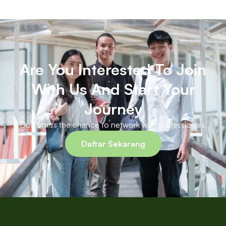
Are You Interested To Join
With Us And Start Your
Journey
Don’t miss the chance to network with professionals.
Daftar Sekarang