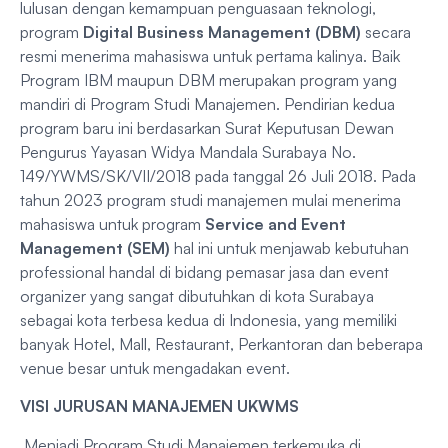
lulusan dengan kemampuan penguasaan teknologi,
program
Digital Business Management (DBM)
secara
resmi menerima mahasiswa untuk pertama kalinya. Baik
Program IBM maupun DBM merupakan program yang
mandiri di Program Studi Manajemen. Pendirian kedua
program baru ini berdasarkan Surat Keputusan Dewan
Pengurus Yayasan Widya Mandala Surabaya No.
149/YWMS/SK/VII/2018 pada tanggal 26 Juli 2018. Pada
tahun 2023 program studi manajemen mulai menerima
mahasiswa untuk program
Service and Event
Management
(SEM)
hal ini untuk menjawab kebutuhan
professional handal di bidang pemasar jasa dan event
organizer yang sangat dibutuhkan di kota Surabaya
sebagai kota terbesa kedua di Indonesia, yang memiliki
banyak Hotel, Mall, Restaurant, Perkantoran dan beberapa
venue besar untuk mengadakan event.
VISI JURUSAN MANAJEMEN UKWMS
Menjadi Program Studi Manajemen terkemuka di